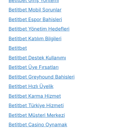
Betitbet Giriş Yöntemi
Betitbet Mobil Sorunlar
Betitbet Espor Bahisleri
Betitbet Yönetim Hedefleri
Betitbet Katılım Bilgileri
Betitbet
Betitbet Destek Kullanımı
Betitbet Üye Fırsatları
Betitbet Greyhound Bahisleri
Betitbet Hızlı Üyelik
Betitbet Karma Hizmet
Betitbet Türkiye Hizmeti
Betitbet Müşteri Merkezi
Betitbet Casino Oynamak