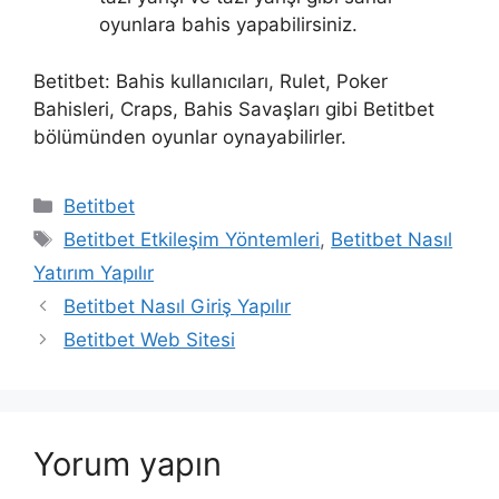
oyunlara bahis yapabilirsiniz.
Betitbet: Bahis kullanıcıları, Rulet, Poker
Bahisleri, Craps, Bahis Savaşları gibi Betitbet
bölümünden oyunlar oynayabilirler.
Kategoriler
Betitbet
Etiketler
Betitbet Etkileşim Yöntemleri
,
Betitbet Nasıl
Yatırım Yapılır
Betitbet Nasıl Giriş Yapılır
Betitbet Web Sitesi
Yorum yapın