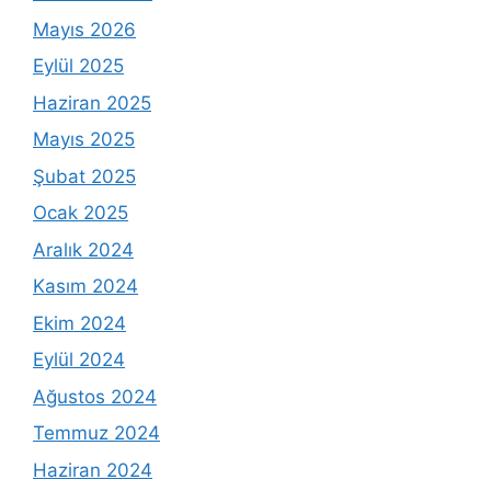
Mayıs 2026
Eylül 2025
Haziran 2025
Mayıs 2025
Şubat 2025
Ocak 2025
Aralık 2024
Kasım 2024
Ekim 2024
Eylül 2024
Ağustos 2024
Temmuz 2024
Haziran 2024