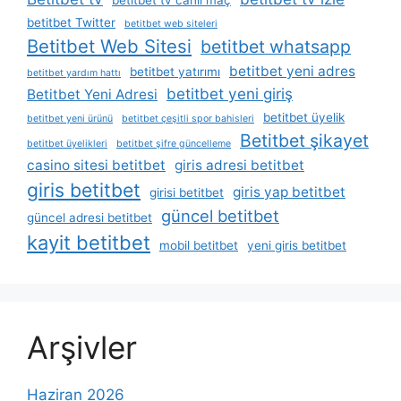
betitbet tv canli maç
betitbet Twitter
betitbet web siteleri
Betitbet Web Sitesi
betitbet whatsapp
betitbet yeni adres
betitbet yatırımı
betitbet yardım hattı
betitbet yeni giriş
Betitbet Yeni Adresi
betitbet üyelik
betitbet yeni ürünü
betitbet çeşitli spor bahisleri
Betitbet şikayet
betitbet üyelikleri
betitbet şifre güncelleme
casino sitesi betitbet
giris adresi betitbet
giris betitbet
giris yap betitbet
girisi betitbet
güncel betitbet
güncel adresi betitbet
kayit betitbet
mobil betitbet
yeni giris betitbet
Arşivler
Haziran 2026