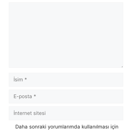
Yorum
İsim
E-
posta
İnternet
sitesi
Daha sonraki yorumlarımda kullanılması için