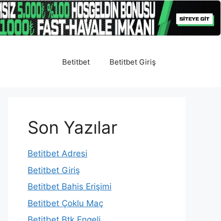
Betitbet
Betitbet Giriş
Son Yazılar
Betitbet Adresi
Betitbet Giriş
Betitbet Bahis Erişimi
Betitbet Çoklu Maç
Betitbet Btk Engeli