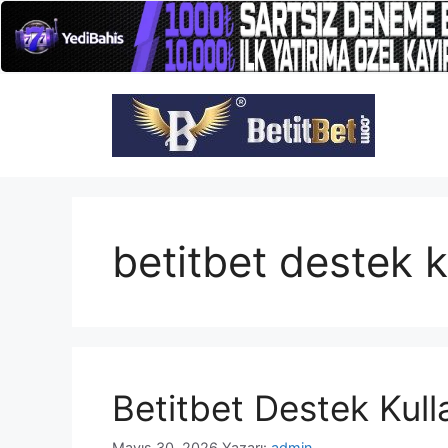
İçeriğe
atla
betitbet destek k
Betitbet Destek Kull
Mayıs 30, 2026
Yazarı:
admin