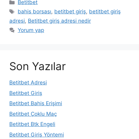
Kategoriler
Betitbet
Etiketler
bahis borsası
,
betitbet giriş
,
betitbet giriş
adresi
,
Betitbet giriş adresi nedir
Yorum yap
Son Yazılar
Betitbet Adresi
Betitbet Giriş
Betitbet Bahis Erişimi
Betitbet Çoklu Maç
Betitbet Btk Engeli
Betitbet Giriş Yöntemi