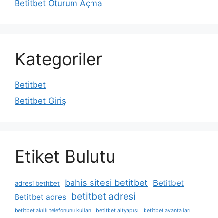
Betitbet Oturum Açma
Kategoriler
Betitbet
Betitbet Giriş
Etiket Bulutu
bahis sitesi betitbet
Betitbet
adresi betitbet
betitbet adresi
Betitbet adres
betitbet akıllı telefonunu kullan
betitbet altyapısı
betitbet avantajları