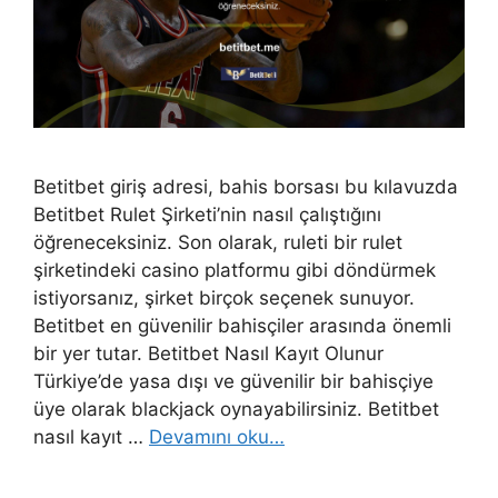
Betitbet giriş adresi, bahis borsası bu kılavuzda
Betitbet Rulet Şirketi’nin nasıl çalıştığını
öğreneceksiniz. Son olarak, ruleti bir rulet
şirketindeki casino platformu gibi döndürmek
istiyorsanız, şirket birçok seçenek sunuyor.
Betitbet en güvenilir bahisçiler arasında önemli
bir yer tutar. Betitbet Nasıl Kayıt Olunur
Türkiye’de yasa dışı ve güvenilir bir bahisçiye
üye olarak blackjack oynayabilirsiniz. Betitbet
nasıl kayıt …
Devamını oku…