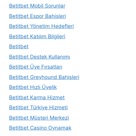
Betitbet Mobil Sorunlar
Betitbet Espor Bahisleri
Betitbet Yönetim Hedefleri
Betitbet Katılım Bilgileri
Betitbet
Betitbet Destek Kullanımı
Betitbet Üye Fırsatları
Betitbet Greyhound Bahisleri
Betitbet Hızlı Üyelik
Betitbet Karma Hizmet
Betitbet Türkiye Hizmeti
Betitbet Müşteri Merkezi
Betitbet Casino Oynamak