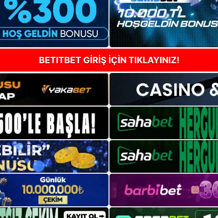
BETITBET GİRİŞ İÇİN TIKLAYINIZ!