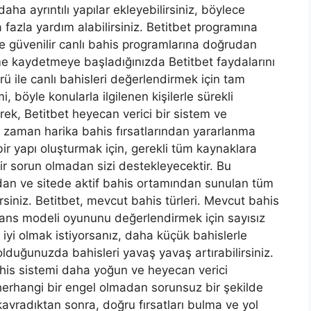
ha ayrıntılı yapılar ekleyebilirsiniz, böylece
fazla yardım alabilirsiniz. Betitbet programına
a ve güvenilir canlı bahis programlarına doğrudan
eme kaydetmeye başladığınızda Betitbet faydalarını
ü ile canlı bahisleri değerlendirmek için tam
i, böyle konularla ilgilenen kişilerle sürekli
erek, Betitbet heyecan verici bir sistem ve
r zaman harika bahis fırsatlarından yararlanma
ir yapı oluşturmak için, gerekli tüm kaynaklara
bir sorun olmadan sizi destekleyecektir. Bu
ardan ve sitede aktif bahis ortamından sunulan tüm
irsiniz. Betitbet, mevcut bahis türleri. Mevcut bahis
ir şans modeli oyununu değerlendirmek için sayısız
 iyi olmak istiyorsanız, daha küçük bahislerle
lduğunuzda bahisleri yavaş yavaş artırabilirsiniz.
bahis sistemi daha yoğun ve heyecan verici
herhangi bir engel olmadan sorunsuz bir şekilde
avradıktan sonra, doğru fırsatları bulma ve yol