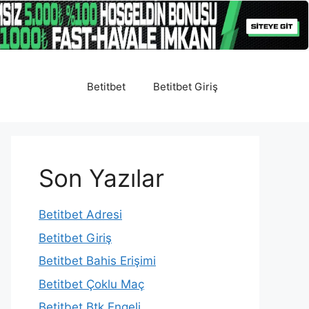
Betitbet
Betitbet Giriş
Son Yazılar
Betitbet Adresi
Betitbet Giriş
Betitbet Bahis Erişimi
Betitbet Çoklu Maç
Betitbet Btk Engeli