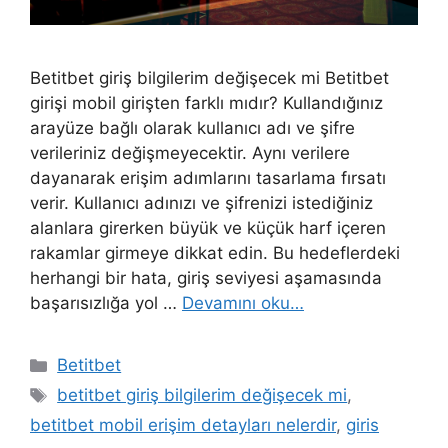
Betitbet giriş bilgilerim değişecek mi Betitbet
girişi mobil girişten farklı mıdır? Kullandığınız
arayüze bağlı olarak kullanıcı adı ve şifre
verileriniz değişmeyecektir. Aynı verilere
dayanarak erişim adımlarını tasarlama fırsatı
verir. Kullanıcı adınızı ve şifrenizi istediğiniz
alanlara girerken büyük ve küçük harf içeren
rakamlar girmeye dikkat edin. Bu hedeflerdeki
herhangi bir hata, giriş seviyesi aşamasında
başarısızlığa yol …
Devamını oku…
Kategoriler
Betitbet
Etiketler
betitbet giriş bilgilerim değişecek mi
,
betitbet mobil erişim detayları nelerdir
,
giris