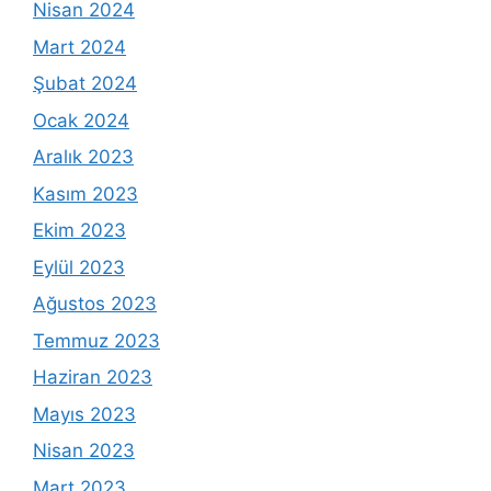
Nisan 2024
Mart 2024
Şubat 2024
Ocak 2024
Aralık 2023
Kasım 2023
Ekim 2023
Eylül 2023
Ağustos 2023
Temmuz 2023
Haziran 2023
Mayıs 2023
Nisan 2023
Mart 2023