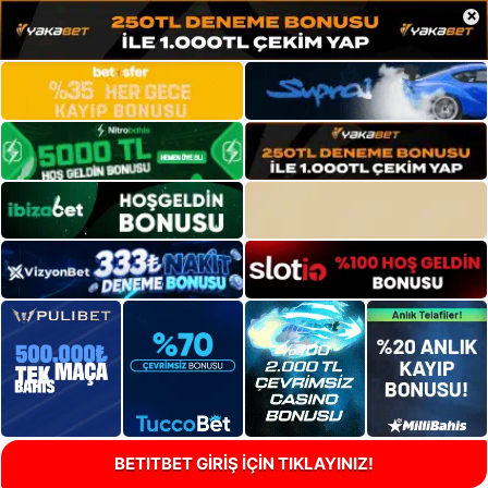
×
BETITBET GİRİŞ İÇİN TIKLAYINIZ!