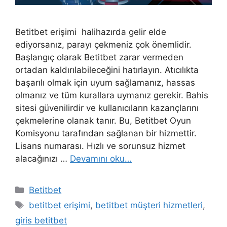
Betitbet erişimi halihazırda gelir elde
ediyorsanız, parayı çekmeniz çok önemlidir.
Başlangıç ​​olarak Betitbet zarar vermeden
ortadan kaldırılabileceğini hatırlayın. Atıcılıkta
başarılı olmak için uyum sağlamanız, hassas
olmanız ve tüm kurallara uymanız gerekir. Bahis
sitesi güvenilirdir ve kullanıcıların kazançlarını
çekmelerine olanak tanır. Bu, Betitbet Oyun
Komisyonu tarafından sağlanan bir hizmettir.
Lisans numarası. Hızlı ve sorunsuz hizmet
alacağınızı …
Devamını oku…
Kategoriler
Betitbet
Etiketler
betitbet erişimi
,
betitbet müşteri hizmetleri
,
giris betitbet