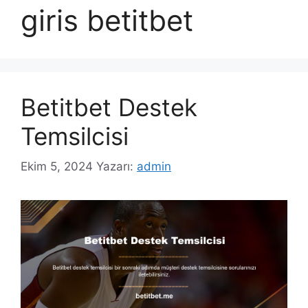
giris betitbet
Betitbet Destek
Temsilcisi
Ekim 5, 2024
Yazarı:
admin