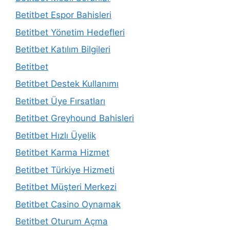
Betitbet Espor Bahisleri
Betitbet Yönetim Hedefleri
Betitbet Katılım Bilgileri
Betitbet
Betitbet Destek Kullanımı
Betitbet Üye Fırsatları
Betitbet Greyhound Bahisleri
Betitbet Hızlı Üyelik
Betitbet Karma Hizmet
Betitbet Türkiye Hizmeti
Betitbet Müşteri Merkezi
Betitbet Casino Oynamak
Betitbet Oturum Açma