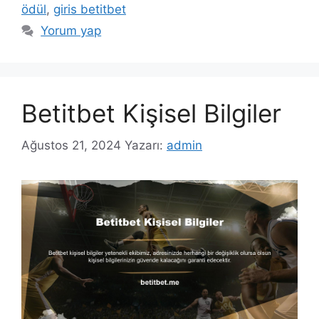
ödül
,
giris betitbet
Yorum yap
Betitbet Kişisel Bilgiler
Ağustos 21, 2024
Yazarı:
admin