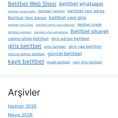
Betitbet Web Sitesi
betitbet whatsapp
betitbet yeni adres
betitbet yatırımı
betitbet yardım hattı
betitbet yeni giriş
Betitbet Yeni Adresi
betitbet üyelik
betitbet yeni ürünü
betitbet çeşitli spor bahisleri
Betitbet şikayet
betitbet üyelikleri
betitbet şifre güncelleme
casino sitesi betitbet
giris adresi betitbet
giris betitbet
giris yap betitbet
girisi betitbet
güncel betitbet
güncel adresi betitbet
kayit betitbet
mobil betitbet
yeni giris betitbet
Arşivler
Haziran 2026
Mayıs 2026