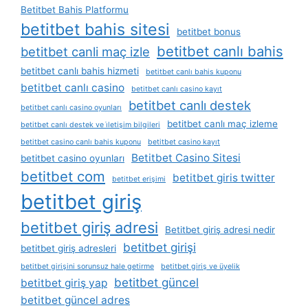
Betitbet Bahis Platformu
betitbet bahis sitesi
betitbet bonus
betitbet canlı bahis
betitbet canli maç izle
betitbet canlı bahis hizmeti
betitbet canlı bahis kuponu
betitbet canlı casino
betitbet canlı casino kayıt
betitbet canlı destek
betitbet canlı casino oyunları
betitbet canlı maç izleme
betitbet canlı destek ve i̇letişim bilgileri
betitbet casino canlı bahis kuponu
betitbet casino kayıt
Betitbet Casino Sitesi
betitbet casino oyunları
betitbet com
betitbet giris twitter
betitbet erişimi
betitbet giriş
betitbet giriş adresi
Betitbet giriş adresi nedir
betitbet girişi
betitbet giriş adresleri
betitbet girişini sorunsuz hale getirme
betitbet giriş ve üyelik
betitbet güncel
betitbet giriş yap
betitbet güncel adres