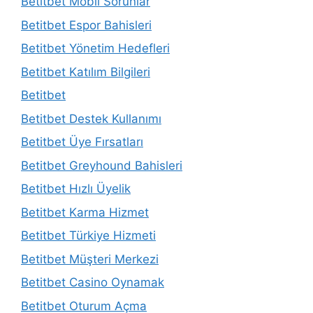
Betitbet Mobil Sorunlar
Betitbet Espor Bahisleri
Betitbet Yönetim Hedefleri
Betitbet Katılım Bilgileri
Betitbet
Betitbet Destek Kullanımı
Betitbet Üye Fırsatları
Betitbet Greyhound Bahisleri
Betitbet Hızlı Üyelik
Betitbet Karma Hizmet
Betitbet Türkiye Hizmeti
Betitbet Müşteri Merkezi
Betitbet Casino Oynamak
Betitbet Oturum Açma