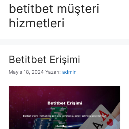
betitbet müşteri
hizmetleri
Betitbet Erişimi
Mayıs 18, 2024
Yazarı:
admin