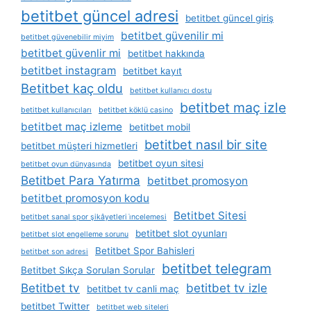
betitbet güncel adresi
betitbet güncel giriş
betitbet güvenilir mi
betitbet güvenebilir miyim
betitbet güvenlir mi
betitbet hakkında
betitbet instagram
betitbet kayıt
Betitbet kaç oldu
betitbet kullanıcı dostu
betitbet maç izle
betitbet kullanıcıları
betitbet köklü casino
betitbet maç izleme
betitbet mobil
betitbet nasıl bir site
betitbet müşteri hizmetleri
betitbet oyun sitesi
betitbet oyun dünyasında
Betitbet Para Yatırma
betitbet promosyon
betitbet promosyon kodu
Betitbet Sitesi
betitbet sanal spor şikâyetleri i̇ncelemesi
betitbet slot oyunları
betitbet slot engelleme sorunu
Betitbet Spor Bahisleri
betitbet son adresi
betitbet telegram
Betitbet Sıkça Sorulan Sorular
Betitbet tv
betitbet tv izle
betitbet tv canli maç
betitbet Twitter
betitbet web siteleri