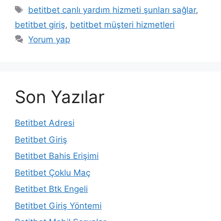
Etiketler
betitbet canlı yardım hizmeti şunları sağlar
,
betitbet giriş
,
betitbet müşteri hizmetleri
Yorum yap
Son Yazılar
Betitbet Adresi
Betitbet Giriş
Betitbet Bahis Erişimi
Betitbet Çoklu Maç
Betitbet Btk Engeli
Betitbet Giriş Yöntemi