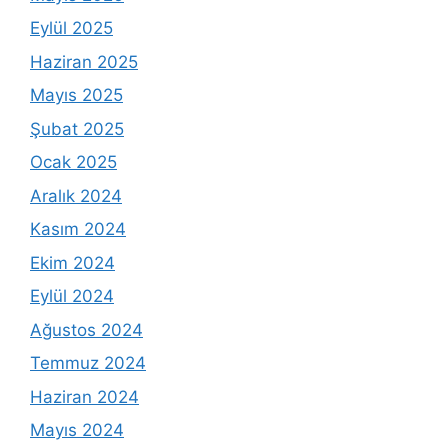
Eylül 2025
Haziran 2025
Mayıs 2025
Şubat 2025
Ocak 2025
Aralık 2024
Kasım 2024
Ekim 2024
Eylül 2024
Ağustos 2024
Temmuz 2024
Haziran 2024
Mayıs 2024