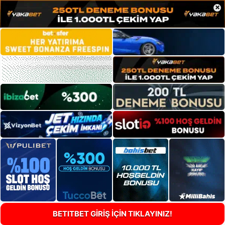
×
BETITBET GİRİŞ İÇİN TIKLAYINIZ!