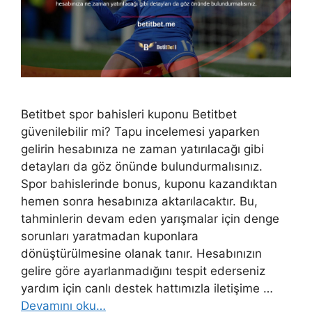
Betitbet spor bahisleri kuponu Betitbet
güvenilebilir mi? Tapu incelemesi yaparken
gelirin hesabınıza ne zaman yatırılacağı gibi
detayları da göz önünde bulundurmalısınız.
Spor bahislerinde bonus, kuponu kazandıktan
hemen sonra hesabınıza aktarılacaktır. Bu,
tahminlerin devam eden yarışmalar için denge
sorunları yaratmadan kuponlara
dönüştürülmesine olanak tanır. Hesabınızın
gelire göre ayarlanmadığını tespit ederseniz
yardım için canlı destek hattımızla iletişime …
Devamını oku…