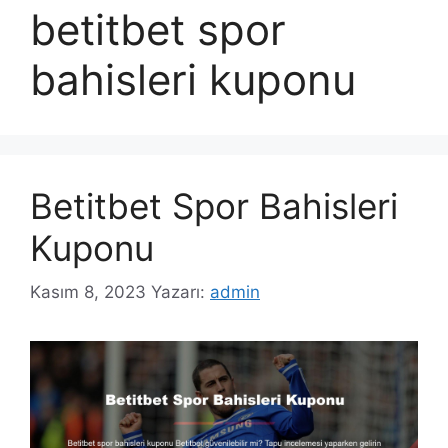
betitbet spor
bahisleri kuponu
Betitbet Spor Bahisleri
Kuponu
Kasım 8, 2023
Yazarı:
admin