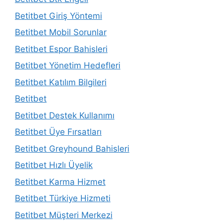
Betitbet Giriş Yöntemi
Betitbet Mobil Sorunlar
Betitbet Espor Bahisleri
Betitbet Yönetim Hedefleri
Betitbet Katılım Bilgileri
Betitbet
Betitbet Destek Kullanımı
Betitbet Üye Fırsatları
Betitbet Greyhound Bahisleri
Betitbet Hızlı Üyelik
Betitbet Karma Hizmet
Betitbet Türkiye Hizmeti
Betitbet Müşteri Merkezi