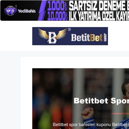
İçeriğe
atla