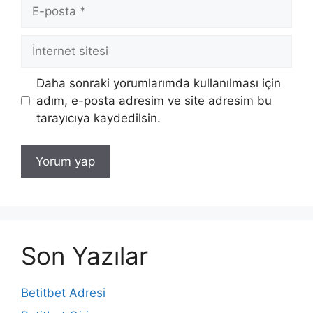
E-
posta
İnternet
sitesi
Daha sonraki yorumlarımda kullanılması için
adım, e-posta adresim ve site adresim bu
tarayıcıya kaydedilsin.
Son Yazılar
Betitbet Adresi