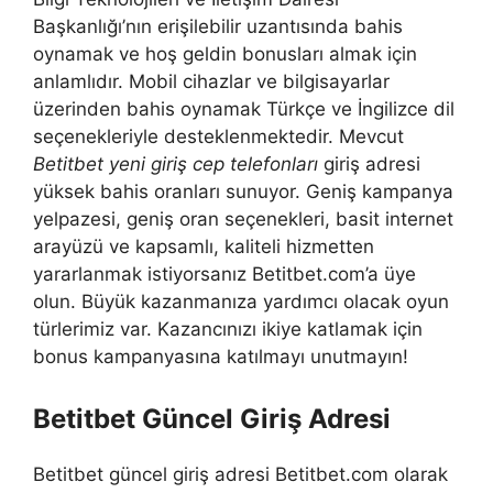
Başkanlığı’nın erişilebilir uzantısında bahis
oynamak ve hoş geldin bonusları almak için
anlamlıdır. Mobil cihazlar ve bilgisayarlar
üzerinden bahis oynamak Türkçe ve İngilizce dil
seçenekleriyle desteklenmektedir. Mevcut
Betitbet yeni giriş cep telefonları
giriş adresi
yüksek bahis oranları sunuyor. Geniş kampanya
yelpazesi, geniş oran seçenekleri, basit internet
arayüzü ve kapsamlı, kaliteli hizmetten
yararlanmak istiyorsanız Betitbet.com’a üye
olun. Büyük kazanmanıza yardımcı olacak oyun
türlerimiz var. Kazancınızı ikiye katlamak için
bonus kampanyasına katılmayı unutmayın!
Betitbet Güncel Giriş Adresi
Betitbet güncel giriş adresi Betitbet.com olarak