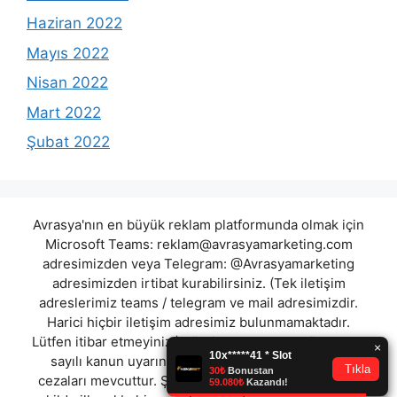
Haziran 2022
Mayıs 2022
Nisan 2022
Mart 2022
Şubat 2022
Avrasya'nın en büyük reklam platformunda olmak için
Microsoft Teams:
reklam@avrasyamarketing.com
adresimizden veya Telegram: @Avrasyamarketing
adresimizden irtibat kurabilirsiniz. (Tek iletişim
adreslerimiz teams / telegram ve mail adresimizdir.
Harici hiçbir iletişim adresimiz bulunmamaktadır.
Lütfen itibar etmeyiniz.) Türkiye yasalarına göre 7258
sayılı kanun uyarınca yasa dışı bahis oynamanın
cezaları mevcuttur. Şu an bulunduğunuz site hiç bir