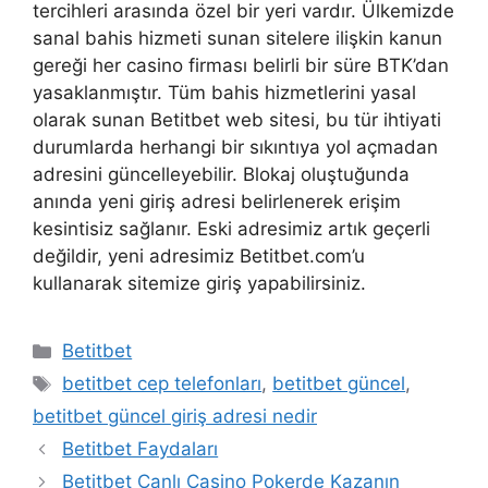
tercihleri ​​arasında özel bir yeri vardır. Ülkemizde
sanal bahis hizmeti sunan sitelere ilişkin kanun
gereği her casino firması belirli bir süre BTK’dan
yasaklanmıştır. Tüm bahis hizmetlerini yasal
olarak sunan Betitbet web sitesi, bu tür ihtiyati
durumlarda herhangi bir sıkıntıya yol açmadan
adresini güncelleyebilir. Blokaj oluştuğunda
anında yeni giriş adresi belirlenerek erişim
kesintisiz sağlanır. Eski adresimiz artık geçerli
değildir, yeni adresimiz Betitbet.com’u
kullanarak sitemize giriş yapabilirsiniz.
Kategoriler
Betitbet
Etiketler
betitbet cep telefonları
,
betitbet güncel
,
betitbet güncel giriş adresi nedir
Betitbet Faydaları
Betitbet Canlı Casino Pokerde Kazanın