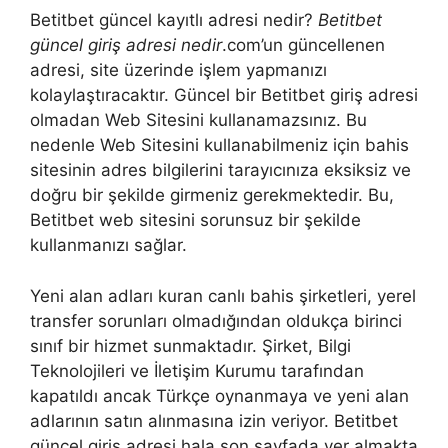
Betitbet güncel kayıtlı adresi nedir?
Betitbet
güncel giriş adresi nedir
.com’un güncellenen
adresi, site üzerinde işlem yapmanızı
kolaylaştıracaktır. Güncel bir Betitbet giriş adresi
olmadan Web Sitesini kullanamazsınız. Bu
nedenle Web Sitesini kullanabilmeniz için bahis
sitesinin adres bilgilerini tarayıcınıza eksiksiz ve
doğru bir şekilde girmeniz gerekmektedir. Bu,
Betitbet web sitesini sorunsuz bir şekilde
kullanmanızı sağlar.
Yeni alan adları kuran canlı bahis şirketleri, yerel
transfer sorunları olmadığından oldukça birinci
sınıf bir hizmet sunmaktadır. Şirket, Bilgi
Teknolojileri ve İletişim Kurumu tarafından
kapatıldı ancak Türkçe oynanmaya ve yeni alan
adlarının satın alınmasına izin veriyor. Betitbet
güncel giriş adresi hala son sayfada yer almakta