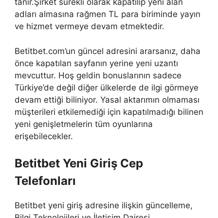
tanır.Şirket sürekli olarak kapatılıp yeni alan
adları almasına rağmen TL para biriminde yayın
ve hizmet vermeye devam etmektedir.
Betitbet.com’un güncel adresini ararsanız, daha
önce kapatılan sayfanın yerine yeni uzantı
mevcuttur. Hoş geldin bonuslarının sadece
Türkiye’de değil diğer ülkelerde de ilgi görmeye
devam ettiği biliniyor. Yasal aktarımın olmaması
müşterileri etkilemediği için kapatılmadığı bilinen
yeni genişletmelerin tüm oyunlarına
erişebilecekler.
Betitbet Yeni Giriş Cep
Telefonları
Betitbet yeni giriş adresine ilişkin güncelleme,
Bilgi Teknolojileri ve İletişim Dairesi