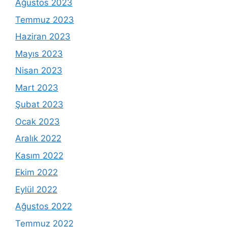
Ağustos 2023
Temmuz 2023
Haziran 2023
Mayıs 2023
Nisan 2023
Mart 2023
Şubat 2023
Ocak 2023
Aralık 2022
Kasım 2022
Ekim 2022
Eylül 2022
Ağustos 2022
Temmuz 2022