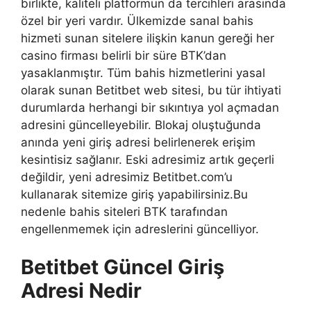
birlikte, kaliteli platformun da tercihleri ​​arasında
özel bir yeri vardır. Ülkemizde sanal bahis
hizmeti sunan sitelere ilişkin kanun gereği her
casino firması belirli bir süre BTK’dan
yasaklanmıştır. Tüm bahis hizmetlerini yasal
olarak sunan Betitbet web sitesi, bu tür ihtiyati
durumlarda herhangi bir sıkıntıya yol açmadan
adresini güncelleyebilir. Blokaj oluştuğunda
anında yeni giriş adresi belirlenerek erişim
kesintisiz sağlanır. Eski adresimiz artık geçerli
değildir, yeni adresimiz Betitbet.com’u
kullanarak sitemize giriş yapabilirsiniz.Bu
nedenle bahis siteleri BTK tarafından
engellenmemek için adreslerini güncelliyor.
Betitbet Güncel Giriş
Adresi Nedir