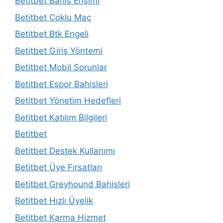
Betitbet Bahis Erişimi
Betitbet Çoklu Maç
Betitbet Btk Engeli
Betitbet Giriş Yöntemi
Betitbet Mobil Sorunlar
Betitbet Espor Bahisleri
Betitbet Yönetim Hedefleri
Betitbet Katılım Bilgileri
Betitbet
Betitbet Destek Kullanımı
Betitbet Üye Fırsatları
Betitbet Greyhound Bahisleri
Betitbet Hızlı Üyelik
Betitbet Karma Hizmet