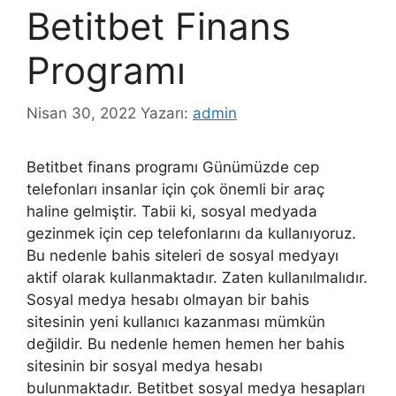
Betitbet Finans
Programı
Nisan 30, 2022
Yazarı:
admin
Betitbet finans programı Günümüzde cep
telefonları insanlar için çok önemli bir araç
haline gelmiştir. Tabii ki, sosyal medyada
gezinmek için cep telefonlarını da kullanıyoruz.
Bu nedenle bahis siteleri de sosyal medyayı
aktif olarak kullanmaktadır. Zaten kullanılmalıdır.
Sosyal medya hesabı olmayan bir bahis
sitesinin yeni kullanıcı kazanması mümkün
değildir. Bu nedenle hemen hemen her bahis
sitesinin bir sosyal medya hesabı
bulunmaktadır. Betitbet sosyal medya hesapları