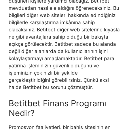
düşünen kişilere yardımcı olacağız. Betitbet
mevduatları nasıl ele aldığını öğreneceksiniz. Bu
bilgileri diğer web siteleri hakkında edindiğiniz
bilgilerle karşılaştırma imkânına sahip
olacaksınız. Betitbet diğer web sitelerine kıyasla
ne gibi avantajlara sahip olduğu bir bakışta
açıkça görülecektir. Betitbet sadece bu alanda
değil diğer alanlarda da kullanıcılarının işini
kolaylaştırmayı amaçlamaktadır. Betitbet para
yatırma işleminizin güvenli olduğunu ve
işleminizin çok hızlı bir şekilde
gerçekleştirildiğini görebilirsiniz. Çünkü aksi
halde Betitbet bu sorunu çözmüştür.
Betitbet Finans Programı
Nedir?
Promosyon faaliyetleri, bir bahis sitesinin en