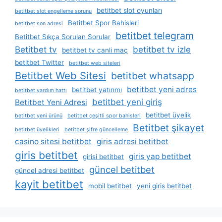
betitbet slot oyunları
betitbet slot engelleme sorunu
Betitbet Spor Bahisleri
betitbet son adresi
betitbet telegram
Betitbet Sıkça Sorulan Sorular
Betitbet tv
betitbet tv izle
betitbet tv canli maç
betitbet Twitter
betitbet web siteleri
Betitbet Web Sitesi
betitbet whatsapp
betitbet yeni adres
betitbet yatırımı
betitbet yardım hattı
betitbet yeni giriş
Betitbet Yeni Adresi
betitbet üyelik
betitbet yeni ürünü
betitbet çeşitli spor bahisleri
Betitbet şikayet
betitbet üyelikleri
betitbet şifre güncelleme
casino sitesi betitbet
giris adresi betitbet
giris betitbet
giris yap betitbet
girisi betitbet
güncel betitbet
güncel adresi betitbet
kayit betitbet
mobil betitbet
yeni giris betitbet