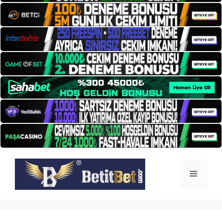
İçeriğe
atla
Menü