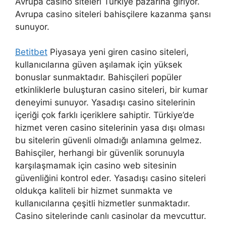
Avrupa casino siteleri Türkiye pazarına giriyor.
Avrupa casino siteleri bahisçilere kazanma şansı
sunuyor.
Betitbet
Piyasaya yeni giren casino siteleri,
kullanıcılarına güven aşılamak için yüksek
bonuslar sunmaktadır. Bahisçileri popüler
etkinliklerle buluşturan casino siteleri, bir kumar
deneyimi sunuyor. Yasadışı casino sitelerinin
içeriği çok farklı içeriklere sahiptir. Türkiye’de
hizmet veren casino sitelerinin yasa dışı olması
bu sitelerin güvenli olmadığı anlamına gelmez.
Bahisçiler, herhangi bir güvenlik sorunuyla
karşılaşmamak için casino web sitesinin
güvenliğini kontrol eder. Yasadışı casino siteleri
oldukça kaliteli bir hizmet sunmakta ve
kullanıcılarına çeşitli hizmetler sunmaktadır.
Casino sitelerinde canlı casinolar da mevcuttur.