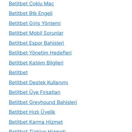
Betitbet Çoklu Maç
Betitbet Btk Engeli
Betitbet Giriş Yöntemi
Betitbet Mobil Sorunlar
Betitbet Espor Bahisleri
Betitbet Yönetim Hedefleri
Betitbet Katılım Bilgileri
Betitbet
Betitbet Destek Kullanımı
Betitbet Üye Fırsatları
Betitbet Greyhound Bahisleri
Betitbet Hızlı Üyelik
Betitbet Karma Hizmet
Betitbet Türkiye Hizmeti