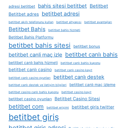
bahis sitesi betitbet
Betitbet
adresi betitbet
betitbet adresi
Betitbet adres
betitbet akıllı telefonunu kullan
betitbet altyapısı
betitbet avantajları
Betitbet Bahis
betitbet bahis hizmeti
Betitbet Bahis Platformu
betitbet bahis sitesi
betitbet bonus
betitbet canlı bahis
betitbet canli maç izle
betitbet canlı bahis hizmeti
betitbet canlı bahis kuponu
betitbet canlı casino
betitbet canlı casino kayıt
betitbet canlı destek
betitbet canlı casino oyunları
betitbet canlı maç izleme
betitbet canlı destek ve i̇letişim bilgileri
betitbet casino canlı bahis kuponu
betitbet casino kayıt
Betitbet Casino Sitesi
betitbet casino oyunları
betitbet com
betitbet giris twitter
betitbet erişimi
betitbet giriş
betitbet giriş adresi