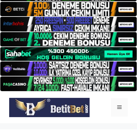
İçeriğe
atla
Menü