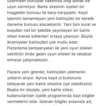
üzerinden bonuslar hakkında bilgi almak da
uzun sürmüyor. Bahis sitesinin üyeleri bir
hoşgeldin bonusu ile karşı karşıyadır. Kayıt
işlemini tamamlayan yeni bahisçiler bir kerelik
deneme bonusu alacaklardır. Yani tüm kural ve
koşulları net bir şekilde yayınlayan bir bahis
sitesi merak edilenleri ortaya çıkarıyor. Büyük
ikramiyeler bahisçileri çok mutlu eder.
Pazarlama kampanyaları ile yeni oyun siteleri
sektörün önde gelen oyun siteleri ile rekabet
etmeye çalışmaktadır.
Pazara yeni girenler, bahisçileri çekmenin
yollarını arıyor. Ayrıca kayıt ol butonuna
tıklayarak yeni bahis sitesine üye olabilirsiniz.
Başka bir deyişle, yeni bahis sitesi,
kullanıcılardan üyelik programında bazı bilgiler
vermelerini ister. İstenen bilgiler arasında ad,