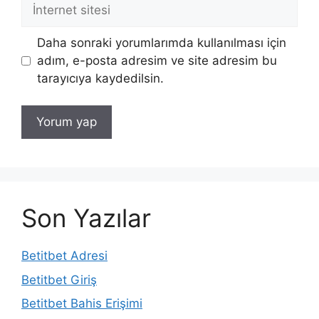
İnternet
sitesi
Daha sonraki yorumlarımda kullanılması için
adım, e-posta adresim ve site adresim bu
tarayıcıya kaydedilsin.
Son Yazılar
Betitbet Adresi
Betitbet Giriş
Betitbet Bahis Erişimi