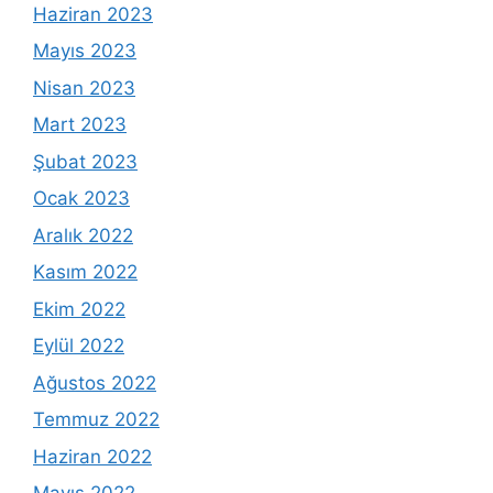
Haziran 2023
Mayıs 2023
Nisan 2023
Mart 2023
Şubat 2023
Ocak 2023
Aralık 2022
Kasım 2022
Ekim 2022
Eylül 2022
Ağustos 2022
Temmuz 2022
Haziran 2022