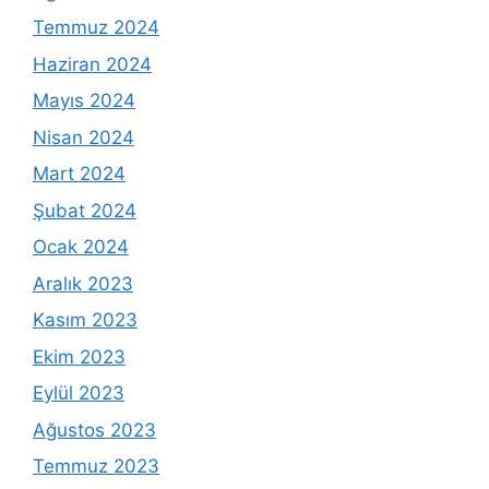
Temmuz 2024
Haziran 2024
Mayıs 2024
Nisan 2024
Mart 2024
Şubat 2024
Ocak 2024
Aralık 2023
Kasım 2023
Ekim 2023
Eylül 2023
Ağustos 2023
Temmuz 2023