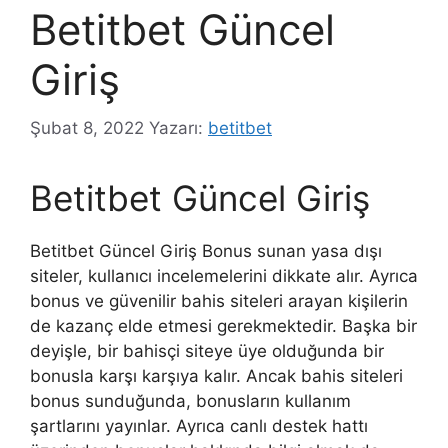
Betitbet Güncel
Giriş
Şubat 8, 2022
Yazarı:
betitbet
Betitbet Güncel Giriş
Betitbet Güncel Giriş Bonus sunan yasa dışı
siteler, kullanıcı incelemelerini dikkate alır. Ayrıca
bonus ve güvenilir bahis siteleri arayan kişilerin
de kazanç elde etmesi gerekmektedir. Başka bir
deyişle, bir bahisçi siteye üye olduğunda bir
bonusla karşı karşıya kalır. Ancak bahis siteleri
bonus sunduğunda, bonusların kullanım
şartlarını yayınlar. Ayrıca canlı destek hattı