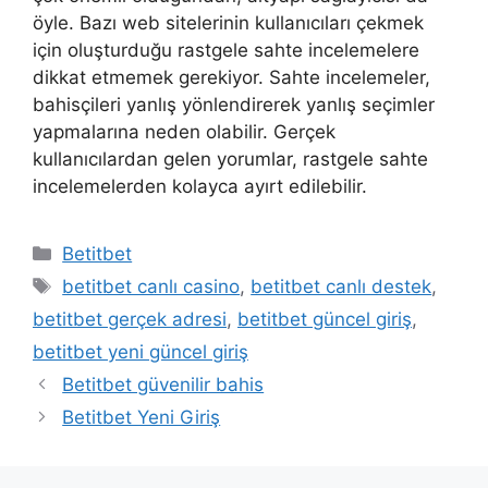
öyle. Bazı web sitelerinin kullanıcıları çekmek
için oluşturduğu rastgele sahte incelemelere
dikkat etmemek gerekiyor. Sahte incelemeler,
bahisçileri yanlış yönlendirerek yanlış seçimler
yapmalarına neden olabilir. Gerçek
kullanıcılardan gelen yorumlar, rastgele sahte
incelemelerden kolayca ayırt edilebilir.
Kategoriler
Betitbet
Etiketler
betitbet canlı casino
,
betitbet canlı destek
,
betitbet gerçek adresi
,
betitbet güncel giriş
,
betitbet yeni güncel giriş
Betitbet güvenilir bahis
Betitbet Yeni Giriş