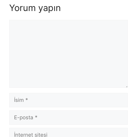
Yorum yapın
Yorum
İsim
E-
posta
İnternet