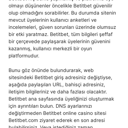
olmayı düşünenler öncelikle Betitbet güvenilir
olup olmadığını sorabilirler. Bu durumda sitenin
mevcut üyelerinin kullanıcı anketleri ve
incelemeleri, güven sorunları üzerinde olumsuz
bir etki yaratmaz. Betitbet, tüm bilgileri şeffaf
bir çerçevede paylaşarak üyelerinin güvenini
kazanmış, kullanıcı merkezli bir oyun
platformudur.
Bunu göz önünde bulundurarak, web
sitesindeki Betitbet giriş adresiniz değiştiyse,
aşağıda paylaşılan URL, bahisçi adresiniz,
iletişim bilgileriniz ve daha fazlası olacaktır.
Betitbet ana sayfasında üyeliğinizi oluşturmak
için ayrıntıları bulun. DNS ayarlarınızı
değiştirmeden Betitbet online casino sitesi
Betitbet.com ziyaret ederek en son adresi
bulabilirsiniz. Veya istediğiniz zaman