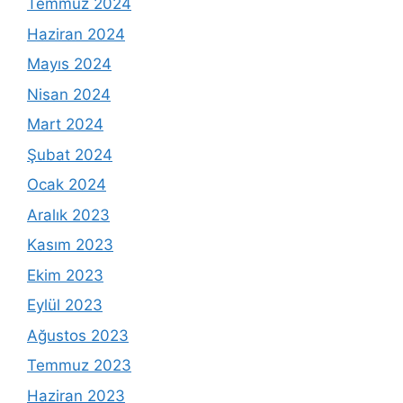
Temmuz 2024
Haziran 2024
Mayıs 2024
Nisan 2024
Mart 2024
Şubat 2024
Ocak 2024
Aralık 2023
Kasım 2023
Ekim 2023
Eylül 2023
Ağustos 2023
Temmuz 2023
Haziran 2023