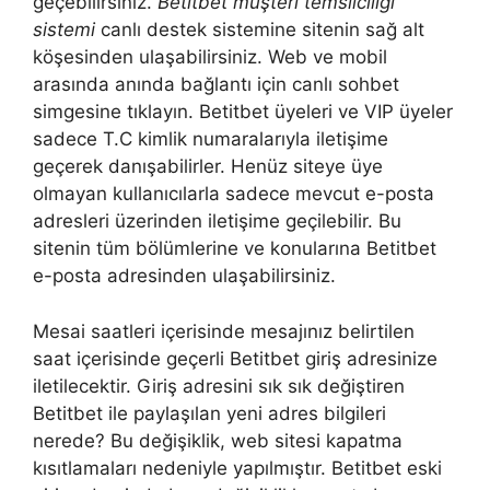
geçebilirsiniz.
Betitbet müşteri temsilciliği
sistemi
canlı destek sistemine sitenin sağ alt
köşesinden ulaşabilirsiniz. Web ve mobil
arasında anında bağlantı için canlı sohbet
simgesine tıklayın. Betitbet üyeleri ve VIP üyeler
sadece T.C kimlik numaralarıyla iletişime
geçerek danışabilirler. Henüz siteye üye
olmayan kullanıcılarla sadece mevcut e-posta
adresleri üzerinden iletişime geçilebilir. Bu
sitenin tüm bölümlerine ve konularına Betitbet
e-posta adresinden ulaşabilirsiniz.
Mesai saatleri içerisinde mesajınız belirtilen
saat içerisinde geçerli Betitbet giriş adresinize
iletilecektir. Giriş adresini sık sık değiştiren
Betitbet ile paylaşılan yeni adres bilgileri
nerede? Bu değişiklik, web sitesi kapatma
kısıtlamaları nedeniyle yapılmıştır. Betitbet eski