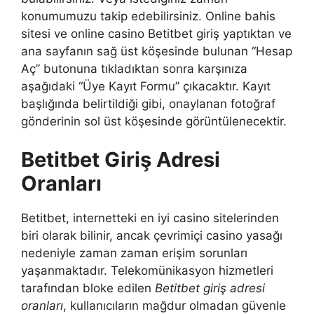
konumumuzu takip edebilirsiniz. Online bahis
sitesi ve online casino Betitbet giriş yaptıktan ve
ana sayfanın sağ üst köşesinde bulunan “Hesap
Aç” butonuna tıkladıktan sonra karşınıza
aşağıdaki “Üye Kayıt Formu” çıkacaktır. Kayıt
başlığında belirtildiği gibi, onaylanan fotoğraf
gönderinin sol üst köşesinde görüntülenecektir.
Betitbet Giriş Adresi
Oranları
Betitbet, internetteki en iyi casino sitelerinden
biri olarak bilinir, ancak çevrimiçi casino yasağı
nedeniyle zaman zaman erişim sorunları
yaşanmaktadır. Telekomünikasyon hizmetleri
tarafından bloke edilen
Betitbet giriş adresi
oranları
, kullanıcıların mağdur olmadan güvenle