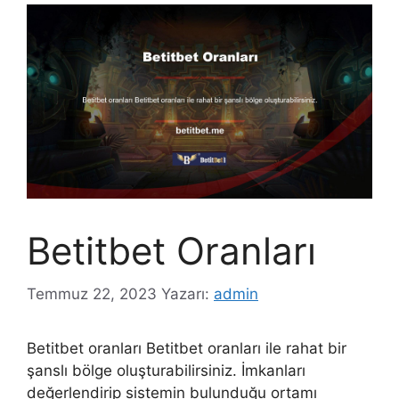
Betitbet Oranları
Temmuz 22, 2023
Yazarı:
admin
Betitbet oranları Betitbet oranları ile rahat bir
şanslı bölge oluşturabilirsiniz. İmkanları
değerlendirip sistemin bulunduğu ortamı