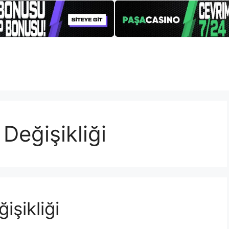
 Değişikliği
işikliği