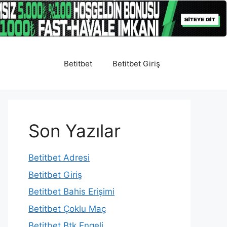
Betitbet
Betitbet Giriş
Son Yazılar
Betitbet Adresi
Betitbet Giriş
Betitbet Bahis Erişimi
Betitbet Çoklu Maç
Betitbet Btk Engeli