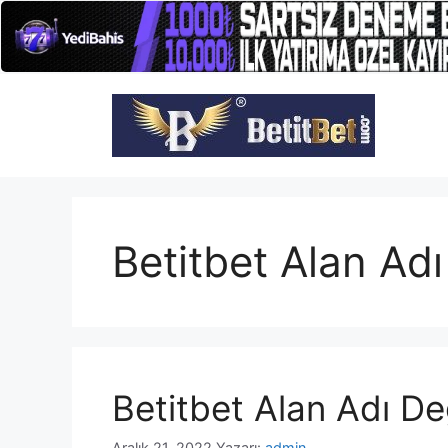
İçeriğe
atla
Betitbet Alan Adı
Betitbet Alan Adı Değ
Aralık 21, 2022
Yazarı:
admin