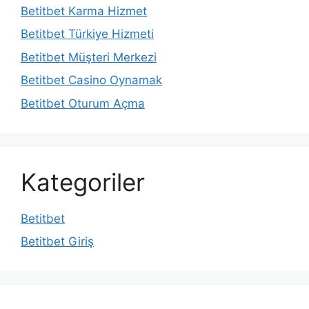
Betitbet Karma Hizmet
Betitbet Türkiye Hizmeti
Betitbet Müşteri Merkezi
Betitbet Casino Oynamak
Betitbet Oturum Açma
Kategoriler
Betitbet
Betitbet Giriş