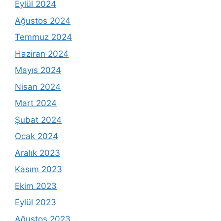
Eylül 2024
Ağustos 2024
Temmuz 2024
Haziran 2024
Mayıs 2024
Nisan 2024
Mart 2024
Şubat 2024
Ocak 2024
Aralık 2023
Kasım 2023
Ekim 2023
Eylül 2023
Ağustos 2023