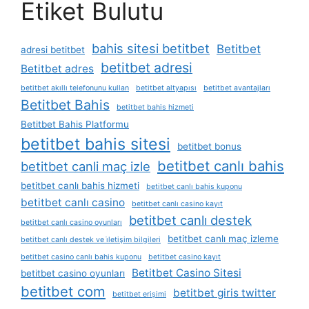
Etiket Bulutu
bahis sitesi betitbet
Betitbet
adresi betitbet
betitbet adresi
Betitbet adres
betitbet akıllı telefonunu kullan
betitbet altyapısı
betitbet avantajları
Betitbet Bahis
betitbet bahis hizmeti
Betitbet Bahis Platformu
betitbet bahis sitesi
betitbet bonus
betitbet canlı bahis
betitbet canli maç izle
betitbet canlı bahis hizmeti
betitbet canlı bahis kuponu
betitbet canlı casino
betitbet canlı casino kayıt
betitbet canlı destek
betitbet canlı casino oyunları
betitbet canlı maç izleme
betitbet canlı destek ve i̇letişim bilgileri
betitbet casino canlı bahis kuponu
betitbet casino kayıt
Betitbet Casino Sitesi
betitbet casino oyunları
betitbet com
betitbet giris twitter
betitbet erişimi