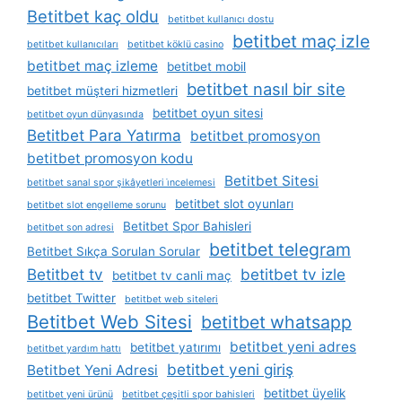
Betitbet kaç oldu
betitbet kullanıcı dostu
betitbet maç izle
betitbet kullanıcıları
betitbet köklü casino
betitbet maç izleme
betitbet mobil
betitbet nasıl bir site
betitbet müşteri hizmetleri
betitbet oyun sitesi
betitbet oyun dünyasında
Betitbet Para Yatırma
betitbet promosyon
betitbet promosyon kodu
Betitbet Sitesi
betitbet sanal spor şikâyetleri i̇ncelemesi
betitbet slot oyunları
betitbet slot engelleme sorunu
Betitbet Spor Bahisleri
betitbet son adresi
betitbet telegram
Betitbet Sıkça Sorulan Sorular
Betitbet tv
betitbet tv izle
betitbet tv canli maç
betitbet Twitter
betitbet web siteleri
Betitbet Web Sitesi
betitbet whatsapp
betitbet yeni adres
betitbet yatırımı
betitbet yardım hattı
betitbet yeni giriş
Betitbet Yeni Adresi
betitbet üyelik
betitbet yeni ürünü
betitbet çeşitli spor bahisleri