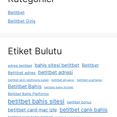
Betitbet
Betitbet Giriş
Etiket Bulutu
bahis sitesi betitbet
Betitbet
adresi betitbet
betitbet adresi
Betitbet adres
betitbet akıllı telefonunu kullan
betitbet altyapısı
betitbet avantajları
Betitbet Bahis
betitbet bahis hizmeti
Betitbet Bahis Platformu
betitbet bahis sitesi
betitbet bonus
betitbet canlı bahis
betitbet canli maç izle