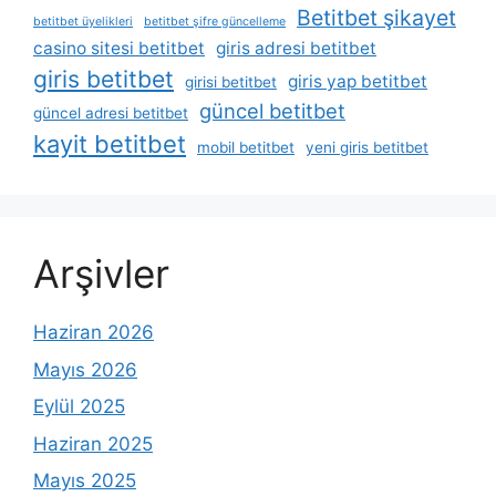
Betitbet şikayet
betitbet üyelikleri
betitbet şifre güncelleme
casino sitesi betitbet
giris adresi betitbet
giris betitbet
giris yap betitbet
girisi betitbet
güncel betitbet
güncel adresi betitbet
kayit betitbet
mobil betitbet
yeni giris betitbet
Arşivler
Haziran 2026
Mayıs 2026
Eylül 2025
Haziran 2025
Mayıs 2025