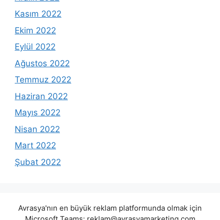
Kasım 2022
Ekim 2022
Eylül 2022
Ağustos 2022
Temmuz 2022
Haziran 2022
Mayıs 2022
Nisan 2022
Mart 2022
Şubat 2022
Avrasya'nın en büyük reklam platformunda olmak için
Microsoft Teams:
reklam@avrasyamarketing.com