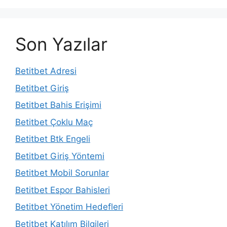
Son Yazılar
Betitbet Adresi
Betitbet Giriş
Betitbet Bahis Erişimi
Betitbet Çoklu Maç
Betitbet Btk Engeli
Betitbet Giriş Yöntemi
Betitbet Mobil Sorunlar
Betitbet Espor Bahisleri
Betitbet Yönetim Hedefleri
Betitbet Katılım Bilgileri