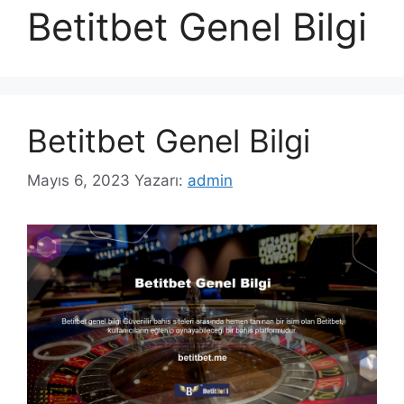
Betitbet Genel Bilgi
Betitbet Genel Bilgi
Mayıs 6, 2023
Yazarı:
admin