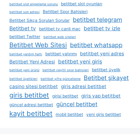
betitbet slot oyunları
betitbet slot engelleme sorunu
Betitbet Spor Bahisleri
betitbet son adresi
betitbet telegram
Betitbet Sıkça Sorulan Sorular
Betitbet tv
betitbet tv izle
betitbet tv canli maç
betitbet Twitter
betitbet web siteleri
Betitbet Web Sitesi
betitbet whatsapp
betitbet yeni adres
betitbet yatırımı
betitbet yardım hattı
betitbet yeni giriş
Betitbet Yeni Adresi
betitbet üyelik
betitbet yeni ürünü
betitbet çeşitli spor bahisleri
Betitbet şikayet
betitbet üyelikleri
betitbet şifre güncelleme
casino sitesi betitbet
giris adresi betitbet
giris betitbet
giris yap betitbet
girisi betitbet
güncel betitbet
güncel adresi betitbet
kayit betitbet
mobil betitbet
yeni giris betitbet