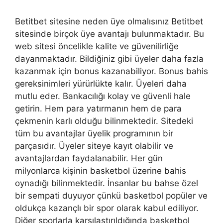
Betitbet sitesine neden üye olmalısınız Betitbet
sitesinde birçok üye avantajı bulunmaktadır. Bu
web sitesi öncelikle kalite ve güvenilirliğe
dayanmaktadır. Bildiğiniz gibi üyeler daha fazla
kazanmak için bonus kazanabiliyor. Bonus bahis
gereksinimleri yürürlükte kalır. Üyeleri daha
mutlu eder. Bankacılığı kolay ve güvenli hale
getirin. Hem para yatırmanın hem de para
çekmenin karlı olduğu bilinmektedir. Sitedeki
tüm bu avantajlar üyelik programının bir
parçasıdır. Üyeler siteye kayıt olabilir ve
avantajlardan faydalanabilir. Her gün
milyonlarca kişinin basketbol üzerine bahis
oynadığı bilinmektedir. İnsanlar bu bahse özel
bir sempati duyuyor çünkü basketbol popüler ve
oldukça kazançlı bir spor olarak kabul ediliyor.
Diğer sporlarla karşılaştırıldığında basketbol