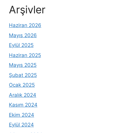
Arşivler
Haziran 2026
Mayıs 2026
Eylül 2025
Haziran 2025
Mayıs 2025
Şubat 2025
Ocak 2025
Aralık 2024
Kasım 2024
Ekim 2024
Eylül 2024