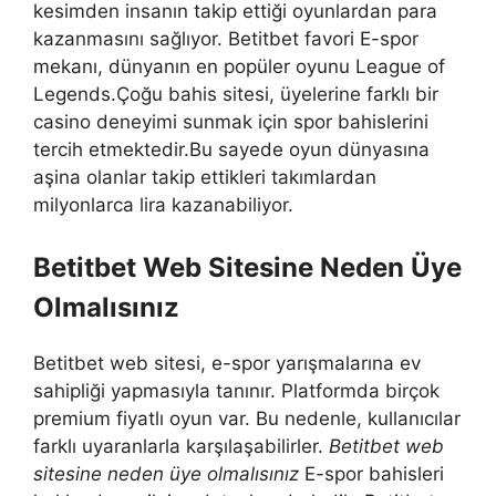
kesimden insanın takip ettiği oyunlardan para
kazanmasını sağlıyor. Betitbet favori E-spor
mekanı, dünyanın en popüler oyunu League of
Legends.Çoğu bahis sitesi, üyelerine farklı bir
casino deneyimi sunmak için spor bahislerini
tercih etmektedir.Bu sayede oyun dünyasına
aşina olanlar takip ettikleri takımlardan
milyonlarca lira kazanabiliyor.
Betitbet Web Sitesine Neden Üye
Olmalısınız
Betitbet web sitesi, e-spor yarışmalarına ev
sahipliği yapmasıyla tanınır. Platformda birçok
premium fiyatlı oyun var. Bu nedenle, kullanıcılar
farklı uyaranlarla karşılaşabilirler.
Betitbet web
sitesine neden üye olmalısınız
E-spor bahisleri