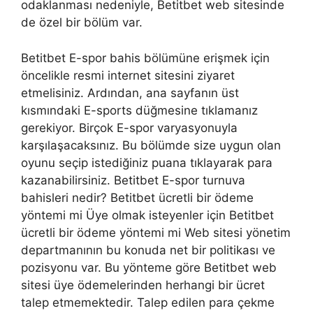
odaklanması nedeniyle, Betitbet web sitesinde
de özel bir bölüm var.
Betitbet E-spor bahis bölümüne erişmek için
öncelikle resmi internet sitesini ziyaret
etmelisiniz. Ardından, ana sayfanın üst
kısmındaki E-sports düğmesine tıklamanız
gerekiyor. Birçok E-spor varyasyonuyla
karşılaşacaksınız. Bu bölümde size uygun olan
oyunu seçip istediğiniz puana tıklayarak para
kazanabilirsiniz. Betitbet E-spor turnuva
bahisleri nedir? Betitbet ücretli bir ödeme
yöntemi mi Üye olmak isteyenler için Betitbet
ücretli bir ödeme yöntemi mi Web sitesi yönetim
departmanının bu konuda net bir politikası ve
pozisyonu var. Bu yönteme göre Betitbet web
sitesi üye ödemelerinden herhangi bir ücret
talep etmemektedir. Talep edilen para çekme