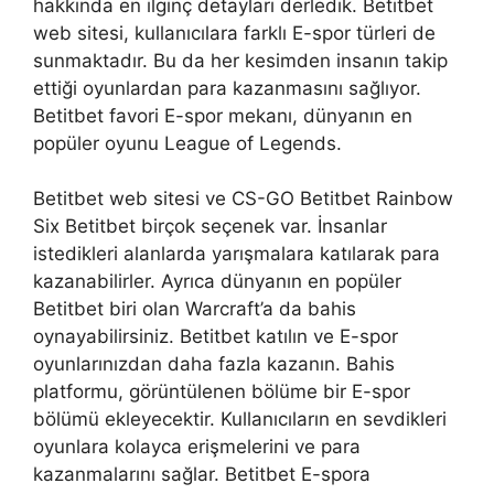
hakkında en ilginç detayları derledik. Betitbet
web sitesi, kullanıcılara farklı E-spor türleri de
sunmaktadır. Bu da her kesimden insanın takip
ettiği oyunlardan para kazanmasını sağlıyor.
Betitbet favori E-spor mekanı, dünyanın en
popüler oyunu League of Legends.
Betitbet web sitesi ve CS-GO Betitbet Rainbow
Six Betitbet birçok seçenek var. İnsanlar
istedikleri alanlarda yarışmalara katılarak para
kazanabilirler. Ayrıca dünyanın en popüler
Betitbet biri olan Warcraft’a da bahis
oynayabilirsiniz. Betitbet katılın ve E-spor
oyunlarınızdan daha fazla kazanın. Bahis
platformu, görüntülenen bölüme bir E-spor
bölümü ekleyecektir. Kullanıcıların en sevdikleri
oyunlara kolayca erişmelerini ve para
kazanmalarını sağlar. Betitbet E-spora