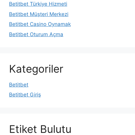
Betitbet Türkiye Hizmeti
Betitbet Müşteri Merkezi
Betitbet Casino Oynamak
Betitbet Oturum Açma
Kategoriler
Betitbet
Betitbet Giriş
Etiket Bulutu