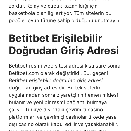
zordur. Kolay ve çabuk kazanıldığı için
basketbola olan ilgi artıyor. Tüm sitelerin bu
popüler oyun türüne sahip olduğunu unutmayın.
Betitbet Erişilebilir
Doğrudan Giriş Adresi
Betitbet resmi web sitesi adresi kısa süre sonra
Betitbet.com olarak değiştirildi. Bu, geçerli
Betitbet erişilebilir doğrudan giriş adresi
doğrudan giriş adresidir. Bu tek seferlik
uygulamadan sonra ziyaretçinin hemen midesi
bulanır ve yeni bir resmi bağlantı bulmaya
çalışır. Türkiye dışındaki çevrimiçi casino
platformları ve çevrimiçi casinolar ülkede yasa
dışı casino olarak kabul edilir ve yasaklanabilir.