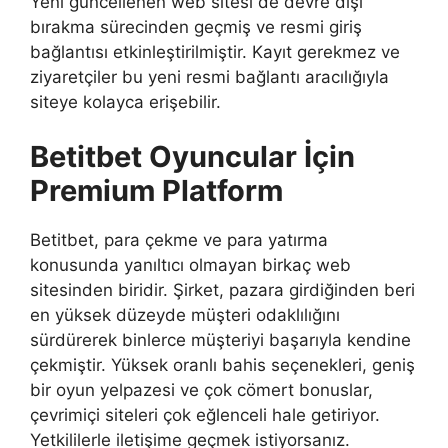
Yeni güncellenen web sitesi de devre dışı
bırakma sürecinden geçmiş ve resmi giriş
bağlantısı etkinleştirilmiştir. Kayıt gerekmez ve
ziyaretçiler bu yeni resmi bağlantı aracılığıyla
siteye kolayca erişebilir.
Betitbet Oyuncular İçin
Premium Platform
Betitbet, para çekme ve para yatırma
konusunda yanıltıcı olmayan birkaç web
sitesinden biridir. Şirket, pazara girdiğinden beri
en yüksek düzeyde müşteri odaklılığını
sürdürerek binlerce müşteriyi başarıyla kendine
çekmiştir. Yüksek oranlı bahis seçenekleri, geniş
bir oyun yelpazesi ve çok cömert bonuslar,
çevrimiçi siteleri çok eğlenceli hale getiriyor.
Yetkililerle iletişime geçmek istiyorsanız.