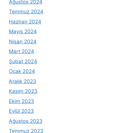
Ağustos 2024
Temmuz 2024
Haziran 2024
Mayıs 2024
Nisan 2024
Mart 2024
Şubat 2024
Ocak 2024
Aralık 2023
Kasım 2023
Ekim 2023
Eylül 2023
Ağustos 2023
Temmuz 2023