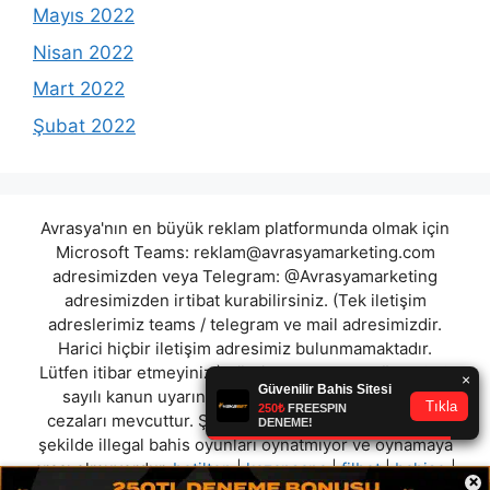
Mayıs 2022
Nisan 2022
Mart 2022
Şubat 2022
Avrasya'nın en büyük reklam platformunda olmak için
Microsoft Teams:
reklam@avrasyamarketing.com
adresimizden veya Telegram: @Avrasyamarketing
adresimizden irtibat kurabilirsiniz. (Tek iletişim
adreslerimiz teams / telegram ve mail adresimizdir.
Harici hiçbir iletişim adresimiz bulunmamaktadır.
Lütfen itibar etmeyiniz.) Türkiye yasalarına göre 7258
sayılı kanun uyarınca yasa dışı bahis oynamanın
cezaları mevcuttur. Şu an bulunduğunuz site hiç bir
şekilde illegal bahis oyunları oynatmıyor ve oynamaya
aracı olmuyordur.
betilton
|
kazansana
|
filbet
|
bahiso
|
×