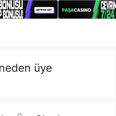
e neden üye